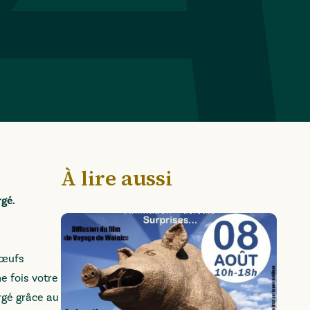
À lire aussi
gé.
 œufs
e fois votre
rgé grâce au