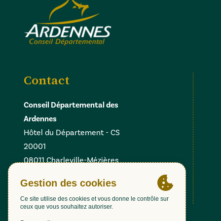
Contact
Conseil Départemental des
Ardennes
Hôtel du Département - CS
20001
08011 Charleville-Mézières
Cedex
Facebook
Instagram
Linkedin
X