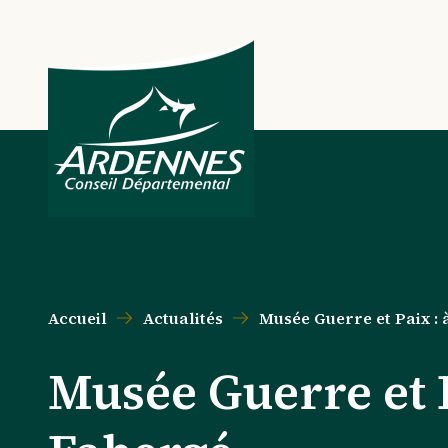
Aller au contenu principal
Aller au menu principal
Aller au formulaire de recherche
Aller au pied de page
Accueil
Actualités
Musée Guerre et Paix :
Musée Guerre et P