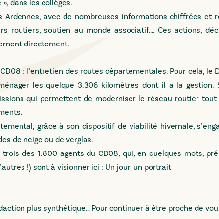
», dans les collèges.
es Ardennes, avec de nombreuses informations chiffrées et r
 routiers, soutien au monde associatif…. Ces actions, déc
ernent directement.
du CD08 : l’entretien des routes départementales. Pour cela, l
nager les quelque 3.306 kilomètres dont il a la gestion. S
missions qui permettent de moderniser le réseau routier tout
ements.
rtemental, grâce à son dispositif de viabilité hivernale, s’en
des de neige ou de verglas.
c trois des 1.800 agents du CD08, qui, en quelques mots, pré
utres !) sont à visionner ici :
Un jour, un portrait
daction plus synthétique… Pour continuer à être proche de vou