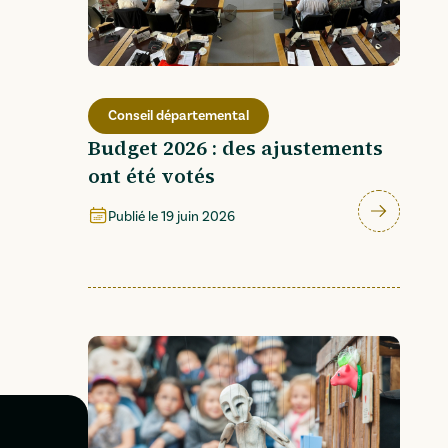
Conseil départemental
Budget 2026 : des ajustements
ont été votés
022
ent_ardennes_01_web.pdf
" (
3.93 MO
)
Publié le
19 juin 2026