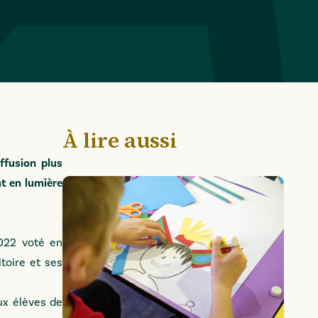
À lire aussi
ffusion plus
t en lumière
2022 voté en
toire et ses
ux élèves de