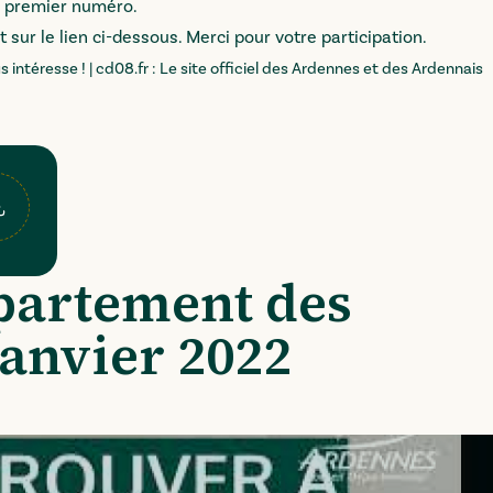
ce premier numéro.
 sur le lien ci-dessous. Merci pour votre participation.
 intéresse ! | cd08.fr : Le site officiel des Ardennes et des Ardennais
s - Chaque jour à vos côtés, N° 1 -Janvier 2
lécharger le fichier "
2021_12_30_janvier_22_journal_departem
partement des
Janvier 2022