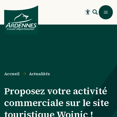
Aller au contenu principal
Aller au menu principal
Aller au formulaire de recherche
Aller au pied de page
Recherche
Menu
Ouvrir le widget
Accueil
Actualités
Proposez votre activité
commerciale sur le site
touristique Woinic !