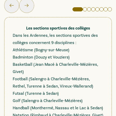
Précédent
Suivant
Image active
Aller à l'image 2
Aller à l'image
Aller à l'ima
Aller à l'
Aller à 
Aller 
All
Les sections sportives des collèges
Dans les Ardennes, les sections sportives des
collèges concernent 9 disciplines :
Athlétisme (Bogny-sur-Meuse)
Badminton (Douzy et Vouziers)
Basketball (Jean Macé à Charleville-Mézières,
Givet)
Football (Salengro à Charleville-Mézières,
Rethel, Turenne à Sedan, Vireux-Wallerand)
Futsal (Turenne à Sedan)
Golf (Salengro à Charleville-Mézières)
Handball (Monthermé, Nassau et le Lac à Sedan)
Natation (Rimbaud à Charleville-Mézières, Givet)