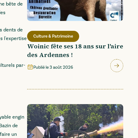
une bête de
des
es dents de
Culture & Patrimoine
s l'expertise
Woinic fête ses 18 ans sur l'aire
des Ardennes !
lturels par-
Publié le
3 août 2026
yable engin
Bazin de
faire un