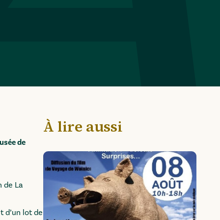
À lire aussi
Musée de
n de La
t d’un lot de