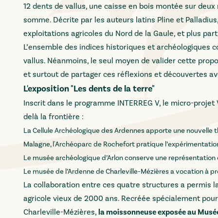
12 dents de vallus, une caisse en bois montée sur deux r
somme. Décrite par les auteurs latins Pline et Palladiu
exploitations agricoles du Nord de la Gaule, et plus pa
L’ensemble des indices historiques et archéologiques c
vallus. Néanmoins, le seul moyen de valider cette proposit
et surtout de partager ces réflexions et découvertes a
L'exposition "Les dents de la terre"
Inscrit dans le programme INTERREG V
, le micro-projet
delà la frontière :
La Cellule Archéologique des Ardennes apporte une nouvelle thé
Malagne, l'Archéoparc de Rochefort pratique l’expérimentation
Le musée archéologique d’Arlon conserve une représentation 
Le musée de l’Ardenne de Charleville-Mézières a vocation à p
La collaboration entre ces quatre structures a permis l
agricole vieux de 2000 ans. Recréée spécialement pour 
Charleville-Mézières,
la moissonneuse exposée au Musée d