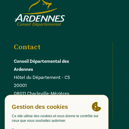
Contact
Conseil Départemental des
Ardennes
Hôtel du Département - CS
20001
08011 Charleville-Mézières
Cedex
Facebook
Instagram
Linkedin
X