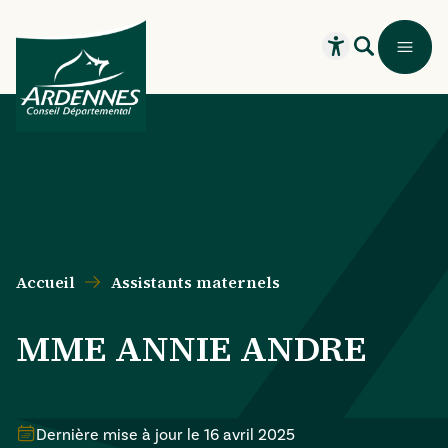
Aller au contenu principal
Aller au menu principal
Aller au formulaire de recherche
Aller au pied de page
Recherche
Menu
Ouvrir le widget
Accueil
Assistants maternels
MME ANNIE ANDRE
Dernière mise à jour le
16 avril 2025