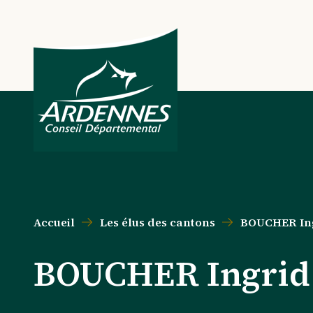
Aller au contenu principal
Aller au menu principal
Aller au formulaire de recherche
Aller au pied de page
Accueil
Les élus des cantons
BOUCHER In
BOUCHER Ingrid