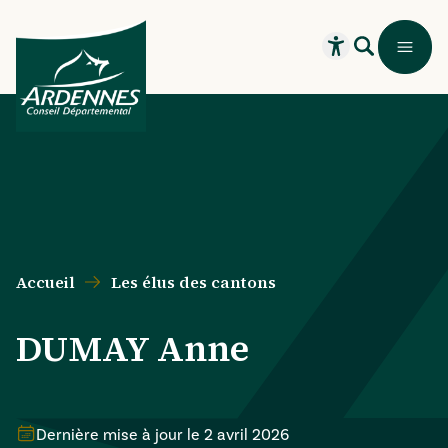
Aller au contenu principal
Aller au menu principal
Aller au formulaire de recherche
Aller au pied de page
Recherche
Menu
Ouvrir le widget
Accueil
Les élus des cantons
DUMAY Anne
Dernière mise à jour le
2 avril 2026