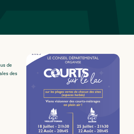
nus de
tales des