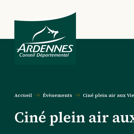
Aller au contenu principal
Aller au menu principal
Aller au formulaire de recherche
Aller au pied de page
Accueil
Évènements
Ciné plein air aux Vie
Ciné plein air aux