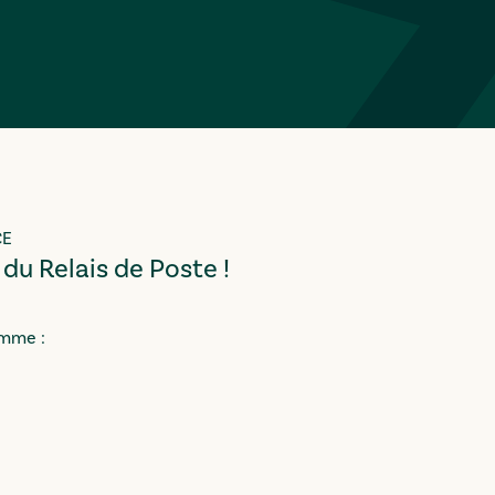
CE
 du Relais de Poste !
amme :