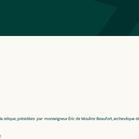
elique, présidées par
monseigneur Éric de Moulins-Beaufort
, archevêq
t