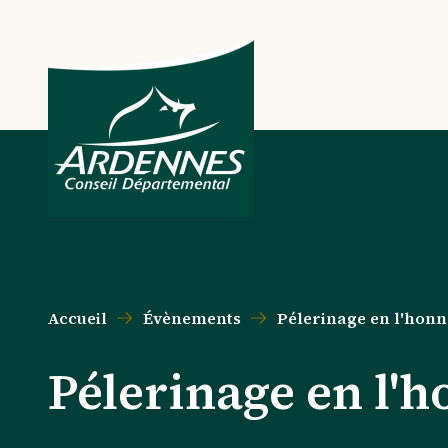
Aller au contenu principal
Aller au menu principal
Aller au formulaire de recherche
Aller au pied de page
Accueil
Évènements
Pélerinage en l'honn
Pélerinage en l'