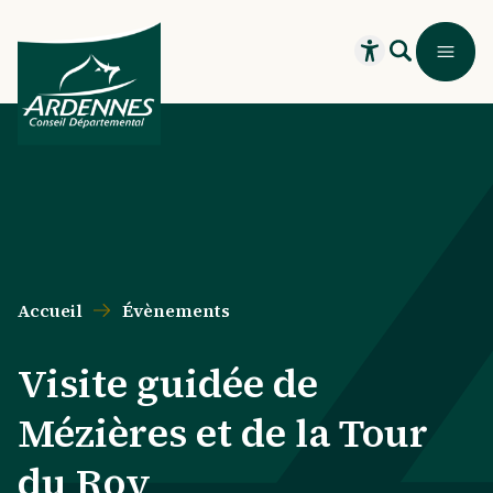
Aller au contenu principal
Aller au menu principal
Aller au formulaire de recherche
Aller au pied de page
Recherche
Menu
Ouvrir le widget
Accueil
Évènements
Visite guidée de
Mézières et de la Tour
du Roy