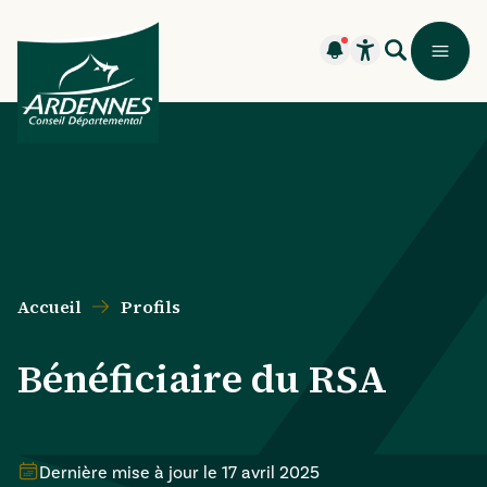
Aller au contenu principal
Aller au menu principal
Aller au formulaire de recherche
Aller au pied de page
Recherche
Menu
Flash infos (
Ouvrir le widget
1
)
Accueil
Profils
Bénéficiaire du RSA
Dernière mise à jour le
17 avril 2025