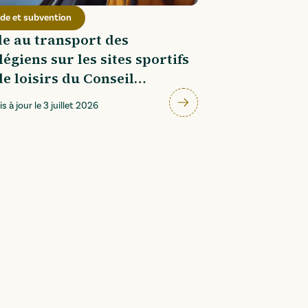
ide et subvention
e au transport des
légiens sur les sites sportifs
de loisirs du Conseil
partemental des Ardennes
s à jour le
3 juillet 2026