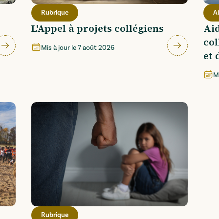
Rubrique
A
L'Appel à projets collégiens
Aid
col
Mis à jour le
7 août 2026
et 
dé
Mi
Rubrique