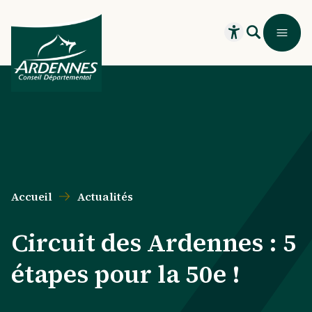
Aller au contenu principal
Aller au menu principal
Aller au formulaire de recherche
Aller au pied de page
Recherche
Menu
Ouvrir le widget
Accueil
Actualités
Circuit des Ardennes : 5
étapes pour la 50e !