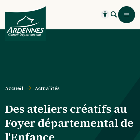
Aller au contenu principal
Aller au menu principal
Aller au formulaire de recherche
Aller au pied de page
Recherche
Menu
Ouvrir le widget
Accueil
Actualités
Des ateliers créatifs au
Foyer départemental de
l'Enfance