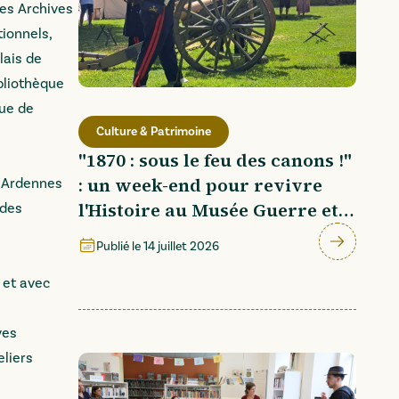
les Archives
ionnels,
lais de
bliothèque
que de
Culture & Patrimoine
"1870 : sous le feu des canons !"
: un week-end pour revivre
s Ardennes
l'Histoire au Musée Guerre et
 des
Paix
Publié le
14 juillet 2026
 et avec
ves
eliers