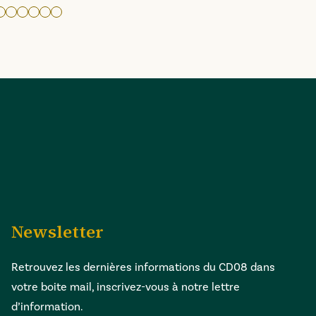
ve
 l'image 2
r à l'image 3
ler à l'image 4
Aller à l'image 5
Aller à l'image 6
Aller à l'image 7
Aller à l'image 8
Aller à l'image 9
Aller à l'image 10
Newsletter
Retrouvez les dernières informations du CD08 dans
votre boite mail, inscrivez-vous à notre lettre
d’information.