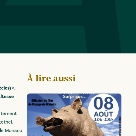
À lire aussi
cles) »,
Altesse
artement
Rethel.
I de Monaco