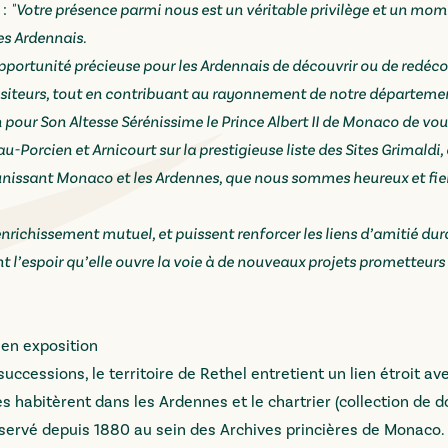
 :
"Votre présence parmi nous est un véritable privilège et un mo
es Ardennais.
opportunité précieuse pour les Ardennais de découvrir ou de redécou
 visiteurs, tout en contribuant au rayonnement de notre départeme
 pour Son Altesse Sérénissime le Prince Albert II de Monaco de voul
au-Porcien et Arnicourt sur la prestigieuse liste des Sites Grimaldi
 unissant Monaco et les Ardennes, que nous sommes heureux et fier
ichissement mutuel, et puissent renforcer les liens d’amitié dura
t l’espoir qu’elle ouvre la voie à de nouveaux projets prometteurs
 en exposition
uccessions, le territoire de Rethel entretient un lien étroit ave
es habitèrent dans les Ardennes et le chartrier (collection de
servé depuis 1880 au sein des Archives princières de Monaco.