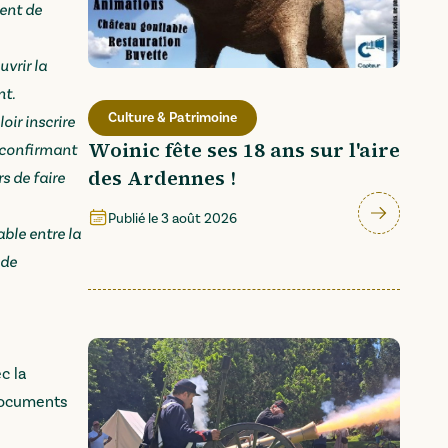
ment de
vrir la
nt.
Culture & Patrimoine
oir inscrire
Woinic fête ses 18 ans sur l'aire
, confirmant
des Ardennes !
s de faire
Publié le
3 août 2026
ble entre la
 de
c la
 documents