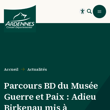
Aller au contenu principal
Aller au menu principal
Aller au formulaire de recherche
Aller au pied de page
Recherche
Menu
Ouvrir le widget
Accueil
Actualités
Parcours BD du Musée
Guerre et Paix : Adieu
Birkenau mis à