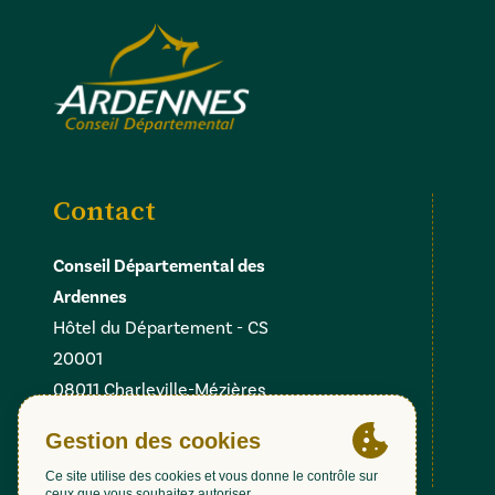
Contact
Conseil Départemental des
Ardennes
Hôtel du Département - CS
20001
08011 Charleville-Mézières
Cedex
Facebook
Instagram
Linkedin
X