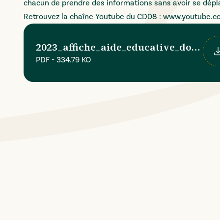
chacun de prendre des informations sans avoir se dépl
Retrouvez la chaîne Youtube du CD08 :
www.youtube.c
2023_affiche_aide_educative_domicil
PDF
-
334.79 KO
Té