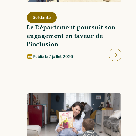
Solidarité
Le Département poursuit son
engagement en faveur de
rum_interactif_web.pdf
" (
334.79 kO
)
l’inclusion
Publié le
7 juillet 2026