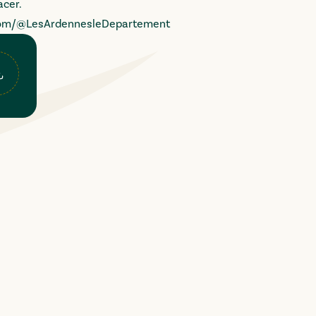
acer.
om/@LesArdennesleDepartement
e_forum_interactif_web.pdf
lécharger le fichier "
2023_affiche_aide_educative_domicile_fo