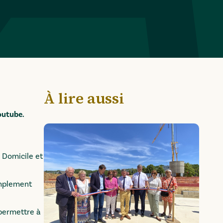
À lire aussi
Youtube.
à Domicile
et
implement
 permettre à