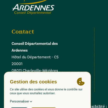
Contact
Conseil Départemental des
Ardennes
Hôtel du Département - CS
20001
08011 Charleville-Mézières
Cedex
Facebook
Instagram
Linkedin
X
Gestion des cookies
Accessibilité