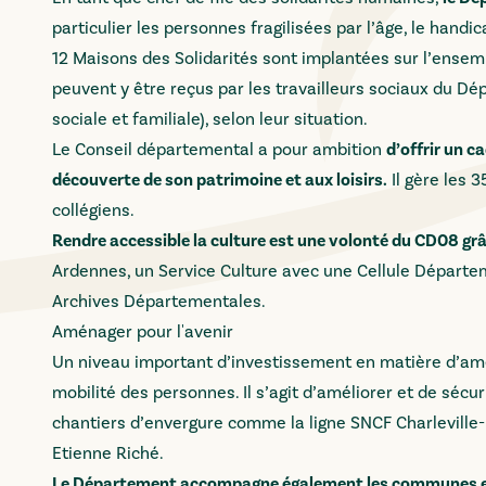
particulier les personnes fragilisées par l’âge, le handi
12 Maisons des Solidarités sont implantées sur l’ensembl
peuvent y être reçus par les travailleurs sociaux du D
sociale et familiale), selon leur situation.
Le Conseil départemental a pour ambition
d’offrir un c
découverte de son patrimoine et aux loisirs.
Il gère les 
collégiens.
Rendre accessible la culture est une volonté du CD08 grâc
Ardennes, un Service Culture avec une Cellule Départe
Archives Départementales.
Aménager pour l'avenir
Un niveau important d’investissement en matière d’amé
mobilité des personnes. Il s’agit d’améliorer et de séc
chantiers d’envergure comme la ligne SNCF Charleville
Etienne Riché.
Le Département accompagne également les communes e