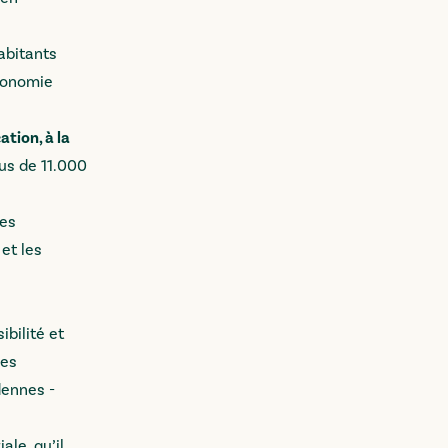
habitants
économie
ation, à la
lus de 11.000
des
et les
bilité et
des
dennes -
ale, qu’il