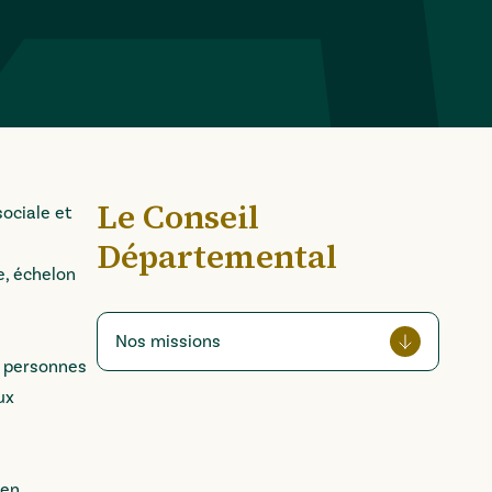
Le Conseil
ociale et
Départemental
e, échelon
Nos missions
s personnes
ux
 en