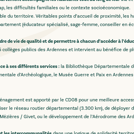
cap, les difficultés familiales ou le contexte socioéconomique.
e du territoire. Véritables points d’accueil de proximité, les 
épartement (éducateur spécialisé, sage-femme, conseiller en 
adre de vie de qualité et de permettre à chacun d’accéder à l’éduc
35 collèges publics des Ardennes et intervient au bénéfice de p
e à ses différents services :
la Bibliothèque Départementale 
mentale d’Archéologique, le Musée Guerre et Paix en Ardennes 
nagement est apporté par le CD08 pour une meilleure accessi
uriser le réseau routier départemental (3.300 km), de déployer 
-Mézières / Givet, ou le développement de l’Aérodrome des Ar
t les intercommunalités
dans une logique de solidarité territori