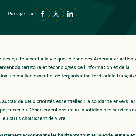
Partager sur
nes qui touchent à la vie quotidienne des Ardennais : action s
ement du territoire et technologies de l'information et de la
insi un maillon essentiel de l'organisation territoriale français
utour de deux priorités essentielles : la solidarité envers le
 compétences du Département assure au quotidien des services a
lieu où ils choisissent de vivre.
partement accompagne les habitants tout au long de leur vie
et