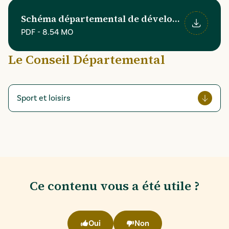
Schéma départemental de développement du sp
PDF
-
8.54 MO
Télécharger
Le Conseil Départemental
Sport et loisirs
Ce contenu vous a été utile ?
Oui
Non