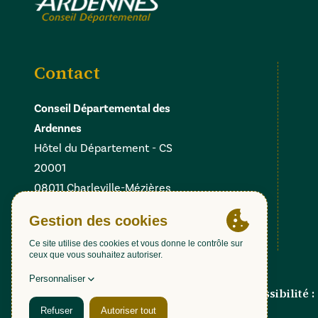
Contact
Conseil Départemental des
Ardennes
Hôtel du Département - CS
20001
08011 Charleville-Mézières
Cedex
Facebook
Instagram
Linkedin
X
Gestion des cookies
Accessibilité