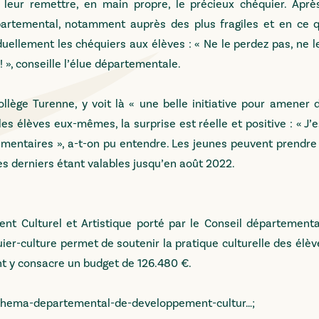
 leur remettre, en main propre, le précieux chéquier. Apr
partemental, notamment auprès des plus fragiles et en ce 
uellement les chéquiers aux élèves : « Ne le perdez pas, ne l
! », conseille l’élue départementale.
ollège Turenne, y voit là « une belle initiative pour amener 
es élèves eux-mêmes, la surprise est réelle et positive : « J’e
ocumentaires », a-t-on pu entendre. Les jeunes peuvent prendr
 ces derniers étant valables jusqu’en août 2022.
nt Culturel et Artistique porté par le Conseil départemental
uier-culture permet de soutenir la pratique culturelle des élèv
nt y consacre un budget de 126.480 €.
/schema-departemental-de-developpement-cultur…
;