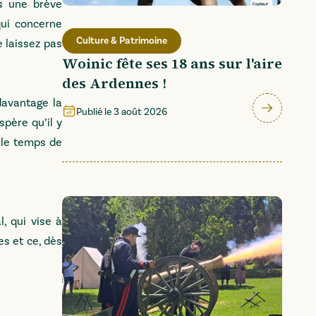
ès une brève
qui concerne
Culture & Patrimoine
e laissez pas
Woinic fête ses 18 ans sur l'aire
des Ardennes !
davantage la
Publié le
3 août 2026
spère qu’il y
e le temps de
, qui vise à
es et ce, dès