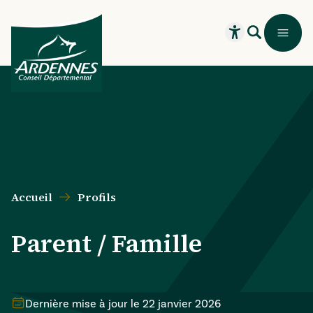
Aller au contenu principal
Aller au menu principal
Aller au formulaire de recherche
Aller au pied de page
Recherche
Menu
Ouvrir le widget
Accueil
Profils
Parent / Famille
Dernière mise à jour le
22 janvier 2026