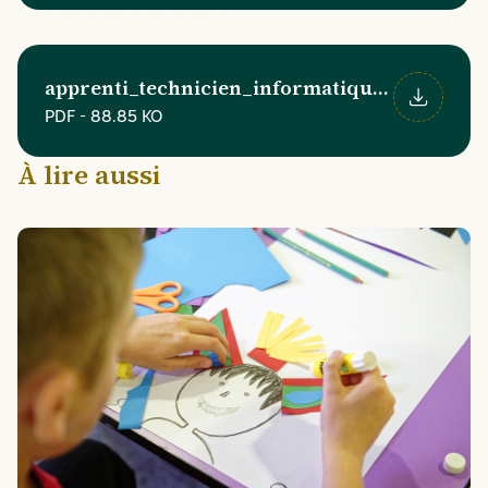
apprenti_technicien_informatique_developp
PDF
-
88.85 KO
Télécharger
À lire aussi