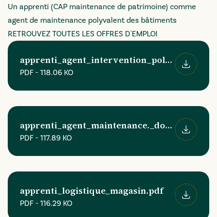
Un apprenti (CAP maintenance de patrimoine) comme
agent de maintenance polyvalent des bâtiments
RETROUVEZ TOUTES LES OFFRES D'EMPLOI
apprenti_agent_intervention_polyvalent_ba
PDF
-
118.06 KO
Télécharger
apprenti_agent_maintenance._docx.pdf
PDF
-
117.89 KO
Télécharger
apprenti_logistique_magasin.pdf
PDF
-
116.29 KO
Télécharger